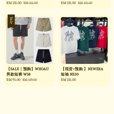
Sale
RM 135.00
Regular
Sale
RM 135.00
Regular
RM 155.00
RM 155.00
price
price
price
price
Sale
【SALE｜预购】WHOAU
【现货+预购 】NEWERA
男款短裤 W58
短袖 NE30
Sale
RM 95.00
Regular
Regular
RM 135.00
RM 139.00
price
price
price