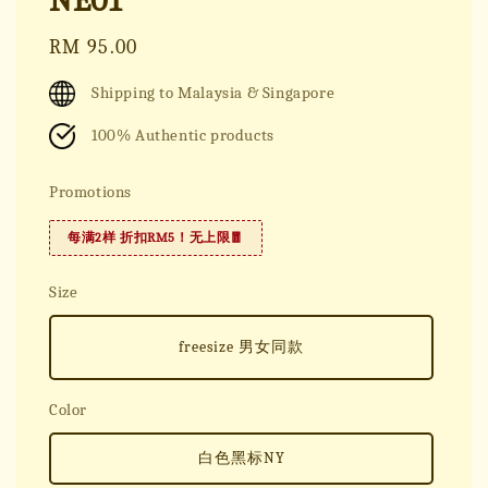
NE01
Regular
RM 95.00
price
Shipping to Malaysia & Singapore
100% Authentic products
Promotions
每满2样 折扣RM5！无上限🧧
Size
freesize 男女同款
Color
白色黑标NY