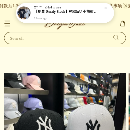
款后1-2天内发货，24小时内未付款将自动取消。
【注意事项】现
X******
added to cart
【现货 Ready Stock】WHOAU 小熊短袖 W06
2 hours ago
Search