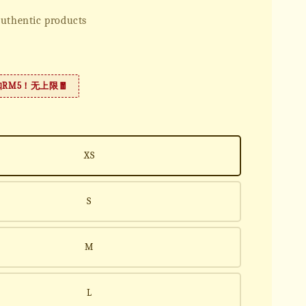
uthentic products
扣RM5！无上限🧧
XS
S
M
L