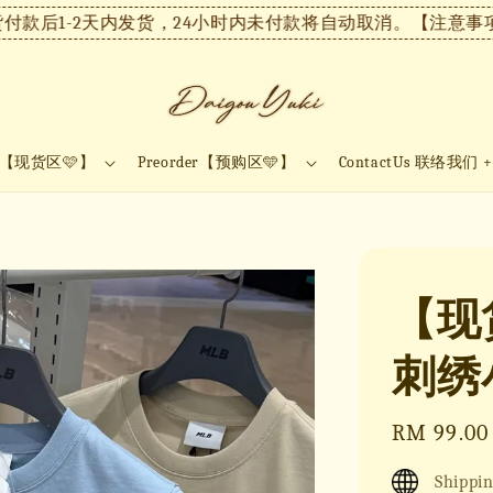
1-2天内发货，24小时内未付款将自动取消。
【注意事项】现货
ock【现货区🩷】
Preorder【预购区🩵】
ContactUs 联络我们 
【现货
刺绣
Regular
RM 99.00
price
Shippin