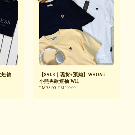
款短袖
【SALE｜现货+预购】WHOAU
小熊男款短袖 W11
Sale
RM 75.00
Regular
RM 109.00
price
price