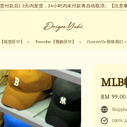
款后1-2天内发货，24小时内未付款将自动取消。
【注意事项
ock【现货区🩷】
Preorder【预购区🩵】
ContactUs 联络我们 
ML
Regular
RM 99.00
price
Shippin
100% A