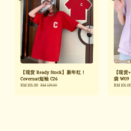
【现货 Ready Stock】新年红！
【现货+
Covernat短袖 C26
袋 W09
Sale
RM 105.00
Regular
Sale
RM 105.0
RM 139.00
price
price
price