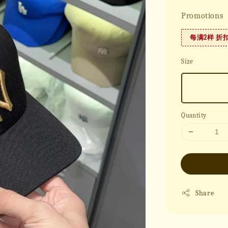
Promotions
每满2样 折
Size
Quantity
Share