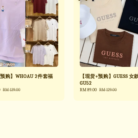
预购】WHOAU 2件套福
【现货+预购】GUESS 女
GU52
0
Regular
Sale
RM 89.00
Regular
RM 139.00
RM 129.00
price
price
price