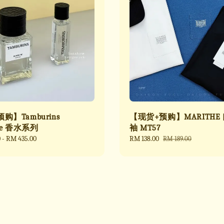
购】Tamburins
【现货+预购】MARITHE
ine 香水系列
袖 MT57
0
-
RM 435.00
Sale
RM 138.00
Regular
RM 189.00
price
price