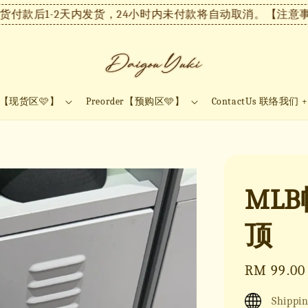
款后1-2天内发货，24小时内未付款将自动取消。
【注意事项
ock【现货区🩷】
Preorder【预购区🩵】
ContactUs 联络我们 
ML
顶
Regular
RM 99.00
price
Shippin