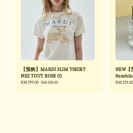
【预购】MARDI SLIM TSHIRT
NEW【预
NEZ TOUT ROSE 01
Sunsh
Sale
RM 199.00
Regular
Regular
RM 129.0
RM 239.00
price
price
price