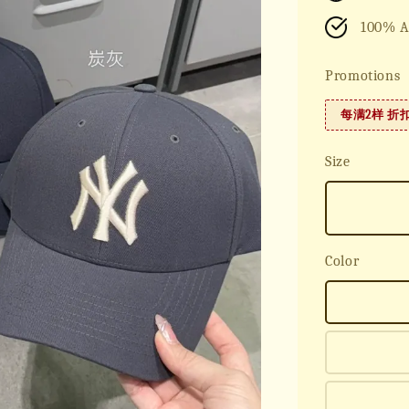
100% A
Promotions
每满2样 折
Size
Color