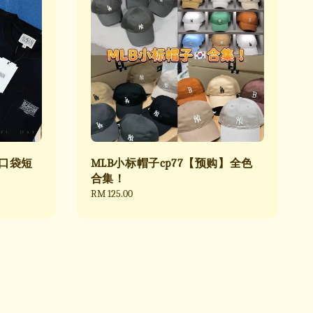
 口袋短
MLB小标帽子cp77【预购】全色
合集！
Regular
RM 125.00
price