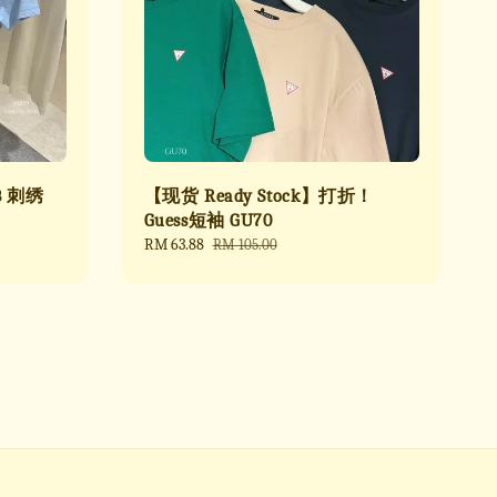
B 刺绣
【现货 Ready Stock】打折！
Guess短袖 GU70
Sale
RM 63.88
Regular
RM 105.00
price
price