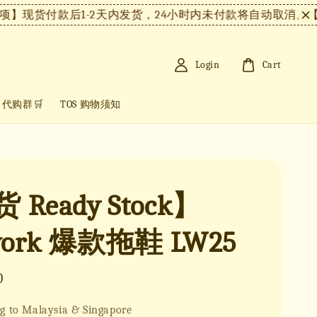
货付款后1-2天内发货，24小时内未付款将自动取消。
【注意
Login
Cart
+ 代购群🛒
TOS 购物须知
 Ready Stock】
ework 爆款拖鞋 LW25
0
g to Malaysia & Singapore