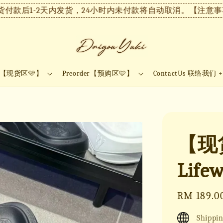
后1-2天内发货，24小时内未付款将自动取消。
【注意事项】现
ock【现货区🩷】
Preorder【预购区🩵】
ContactUs 联络我们 
【现货
Lif
Regular
RM 189.0
price
Shippin