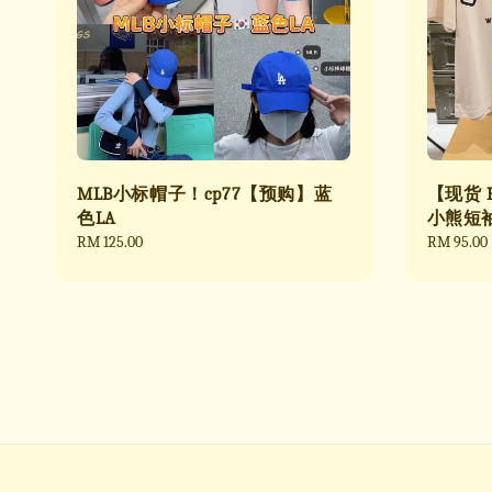
MLB小标帽子！cp77【预购】蓝
【现货 R
色LA
小熊短袖
Regular
RM 125.00
Sale
RM 95.00
price
price