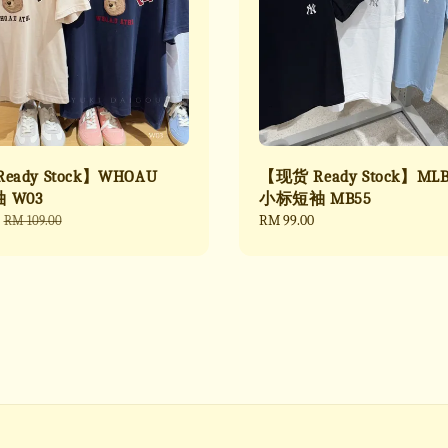
eady Stock】WHOAU
【现货 Ready Stock】ML
 W03
小标短袖 MB55
Regular
Regular
RM 99.00
RM 109.00
price
price