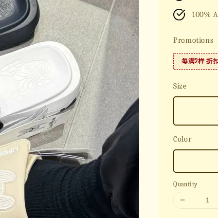
100% A
Promotions
每满2样 折
Size
Color
Quantity