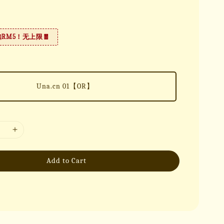
扣RM5！无上限🧧
Una.cn 01【OR】
Add to Cart