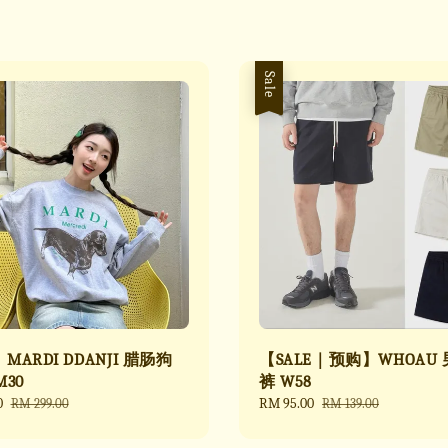
Sale
ARDI DDANJI 腊肠狗
【SALE｜预购】WHOAU
30
裤 W58
0
Regular
Sale
RM 95.00
Regular
RM 299.00
RM 139.00
price
price
price