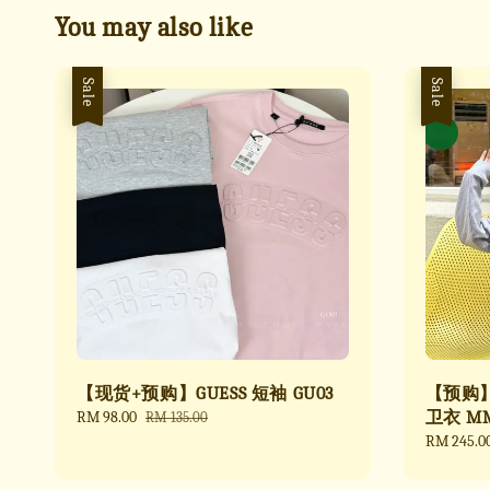
You may also like
Sale
Sale
【现货+预购】GUESS 短袖 GU03
【预购】M
Sale
RM 98.00
Regular
卫衣 MM
RM 135.00
price
price
Sale
RM 245.0
price