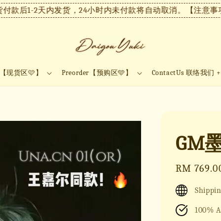
后1-2天内发货，24小时内未付款将自动取消。
【注意事项】现
ock【现货区🩷】
Preorder【预购区🩵】
ContactUs 联络我们 
GM墨
Regular
RM 769.0
price
Shippin
100% A