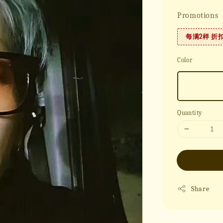
Promotions
每满2样 折
Color
Quantity
Share