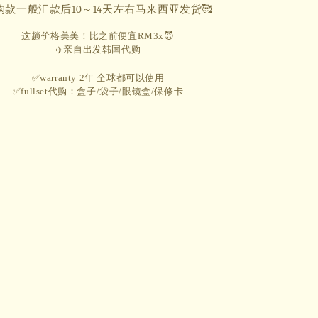
购款一般汇款后10～14天左右马来西亚发货🥰
这趟价格美美！比之前便宜RM3x😈
✈️亲自出发韩国代购
✅warranty 2年 全球都可以使用
✅fullset代购：盒子/袋子/眼镜盒/保修卡