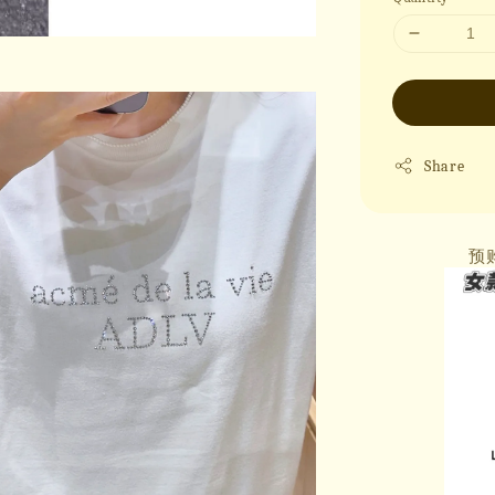
Share
预