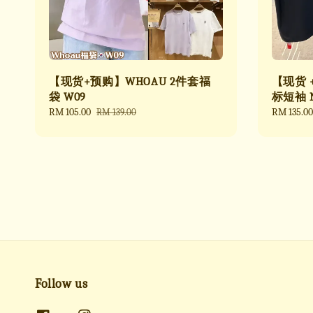
【现货+预购】WHOAU 2件套福
【现货 
袋 W09
标短袖 N
Sale
RM 105.00
Regular
Sale
RM 135.00
RM 139.00
price
price
price
Follow us