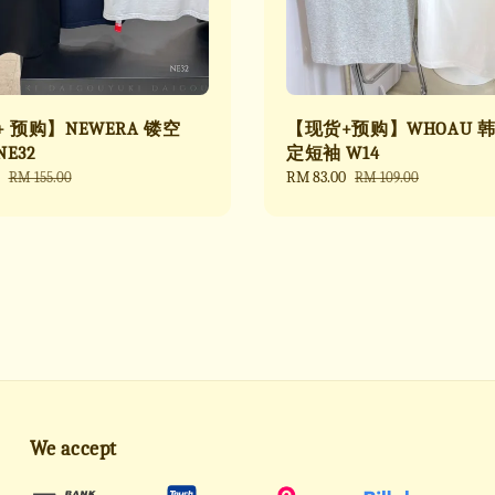
+ 预购】NEWERA 镂空
【现货+预购】WHOAU 
E32
定短袖 W14
Regular
Sale
RM 83.00
Regular
RM 155.00
RM 109.00
price
price
price
We accept