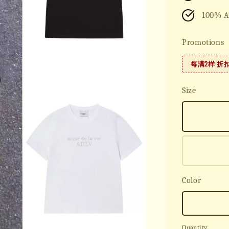
100% A
Promotions
每满2样 折
Size
Color
Quantity