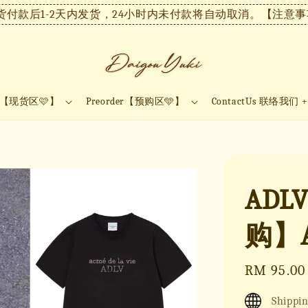
后1-2天内发货，24小时内未付款将自动取消。
【注意事项】现
ock【现货区🩷】
Preorder【预购区🩵】
ContactUs 联络我们 
AD
购】A
Regular
RM 95.00
price
Shippin