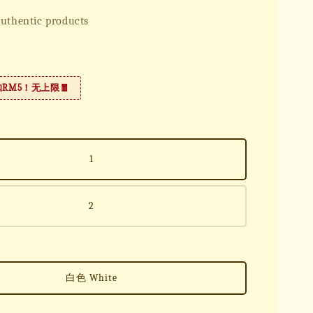
uthentic products
扣RM5！无上限🧧
1
2
白色 White