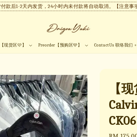
1-2天内发货，24小时内未付款将自动取消。
【注意事项】现货
ock【现货区🩷】
Preorder【预购区🩵】
ContactUs 联络我们 
【现货
Calv
CK06
Sale
RM 175.0