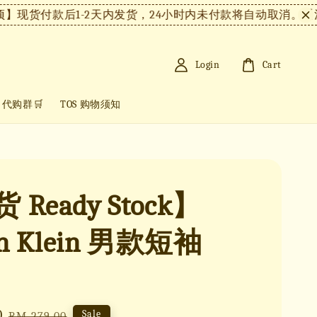
付款后1-2天内发货，24小时内未付款将自动取消。
【注意事
Login
Cart
+ 代购群🛒
TOS 购物须知
 Ready Stock】
in Klein 男款短袖
0
Regular
Sale
RM 279.00