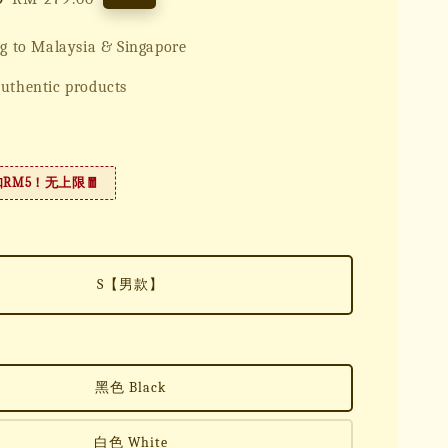
price
g to Malaysia & Singapore
uthentic products
扣RM5！无上限🧧
S【男款】
黑色 Black
白色 White