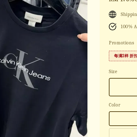
price
Shippin
100% A
Promotions
每满2样 折
Size
Color