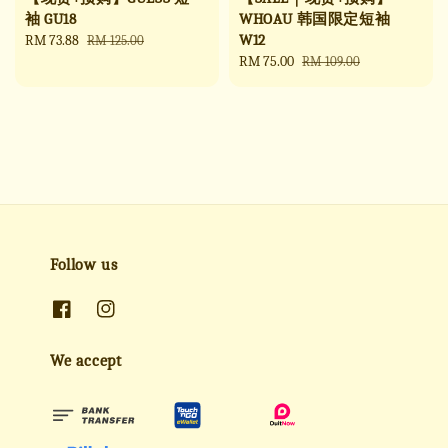
袖 GU18
WHOAU 韩国限定短袖
W12
Sale
RM 73.88
Regular
RM 125.00
price
price
Sale
RM 75.00
Regular
RM 109.00
price
price
Follow us
We accept