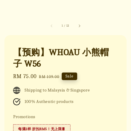
1
/
12
【预购】WHOAU 小熊帽
子 W56
Sale
RM 75.00
Regular
Sale
RM 109.00
price
price
Shipping to Malaysia & Singapore
100% Authentic products
Promotions
每满2样 折扣RM5！无上限🧧