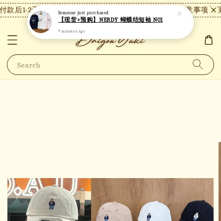
款后1-2天内发货，24小时内未付款将自动取消。
【注意事项】现
Someone
just purchased
【现货+预购】NERDY 蝴蝶结短袖 N01
9 minutes ago
Search