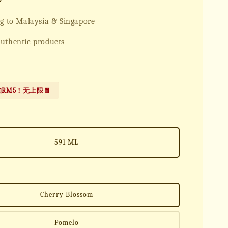
g to Malaysia & Singapore
uthentic products
扣RM5！无上限🧧
591 ML
Cherry Blossom
Pomelo