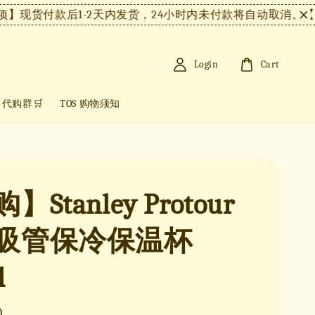
货付款后1-2天内发货，24小时内未付款将自动取消。
【注意
Login
Cart
+ 代购群🛒
TOS 购物须知
Stanley Protour
吸管保冷保温杯
l
0