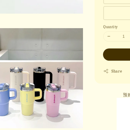
Quantity
Share
预