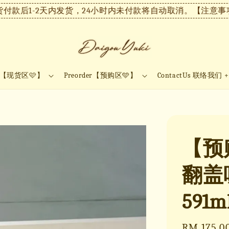
后1-2天内发货，24小时内未付款将自动取消。
【注意事项】现
ock【现货区🩷】
Preorder【预购区🩵】
ContactUs 联络我们 
【预购】
翻盖
591m
Regular
RM 175.0