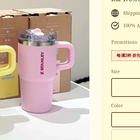
price
Shippin
100% A
Promotions
每满2样 折
Size
Color