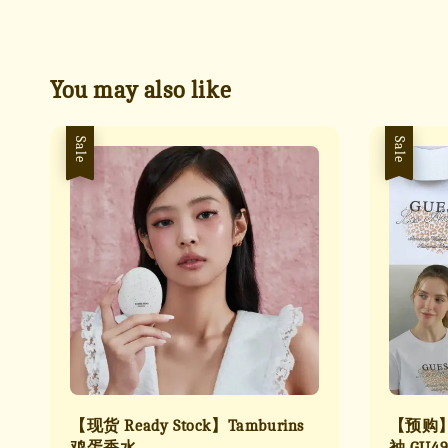
You may also like
Sale
Sale
【现货 Ready Stock】Tamburins
【预购】
鸡蛋香水
袖 GU4