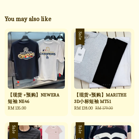
You may also like
Sale
【现货 +预购】NEWERA
【现货+预购】MARITHE
短袖 NE46
3D小标短袖 MT51
Regular
RM 135.00
Sale
RM 128.00
Regular
RM 179.00
price
price
price
Sale
Sale