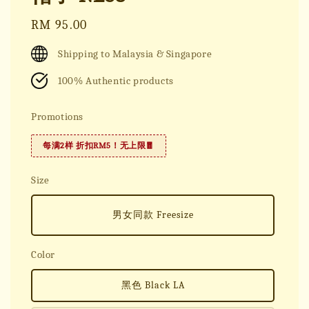
Regular
RM 95.00
price
Shipping to Malaysia & Singapore
100% Authentic products
Promotions
每满2样 折扣RM5！无上限🧧
Size
男女同款 Freesize
Color
黑色 Black LA