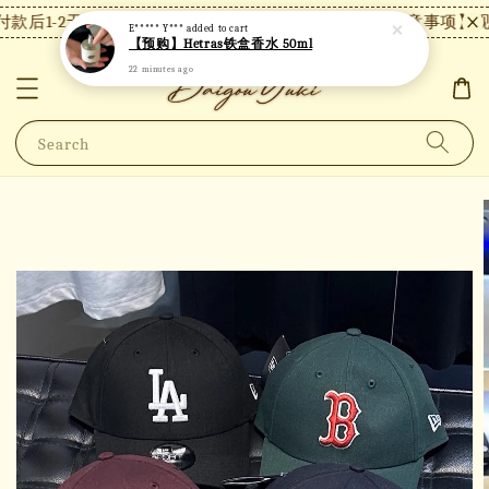
款后1-2天内发货，24小时内未付款将自动取消。
【注意事项】现货
E***** Y***
added to cart
【预购】Hetras铁盒香水 50ml
22 minutes ago
Search