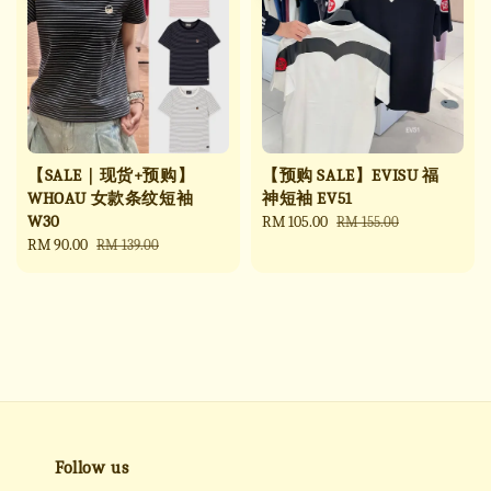
【SALE｜现货+预购】
【预购 SALE】EVISU 福
WHOAU 女款条纹短袖
神短袖 EV51
W30
Sale
RM 105.00
Regular
RM 155.00
Sale
RM 90.00
Regular
price
price
RM 139.00
price
price
Follow us