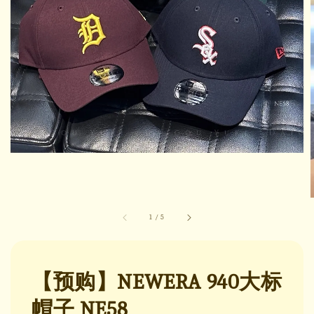
1
/
5
【预购】NEWERA 940大标
帽子 NE58