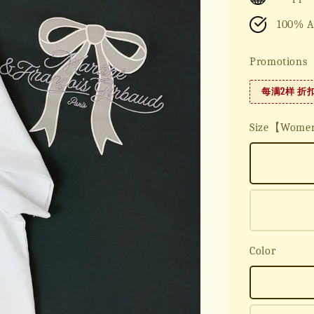
100% A
Promotions
每满2样 折
Size【Wom
Color