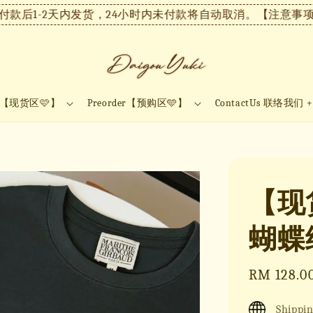
-2天内发货，24小时内未付款将自动取消。
【注意事项】现货
ock【现货区🩷】
Preorder【预购区🩵】
ContactUs 联络我们 
【现
蝴蝶
Sale
RM 128.0
price
Shippin