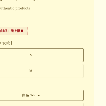
uthentic products
扣RM5！无上限🧧
en 女款】
S
M
白色 White