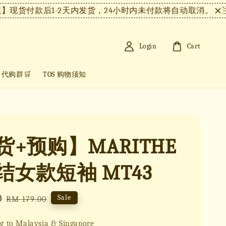
付款后1-2天内发货，24小时内未付款将自动取消。
【注意事
Login
Cart
+ 代购群🛒
TOS 购物须知
货+预购】MARITHE
结女款短袖 MT43
0
Regular
Sale
RM 179.00
price
g to Malaysia & Singapore