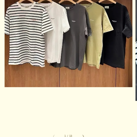
1
/
13