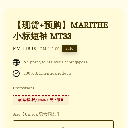
【现货+预购】MARITHE
小标短袖 MT33
Sale
RM 118.00
Regular
Sale
RM 169.00
price
price
Shipping to Malaysia & Singapore
100% Authentic products
Promotions
每满2样 折扣RM5！无上限🧧
Size【Unisex 男女同款】