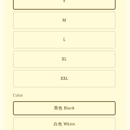
S
M
L
XL
XXL
Color
黑色 Black
白色 White