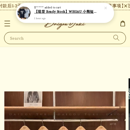
款后1-2天内发货，24小时内未付款将自动取消。
【注意事项】现货
X******
added to cart
【现货 Ready Stock】WHOAU 小熊短袖 W06
1 hour ago
Search