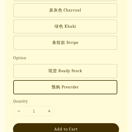
炭灰色 Charcoal
绿色 Khaki
条纹款 Stripe
Option
现货 Ready Stock
预购 Preorder
Quantity
Add to Cart