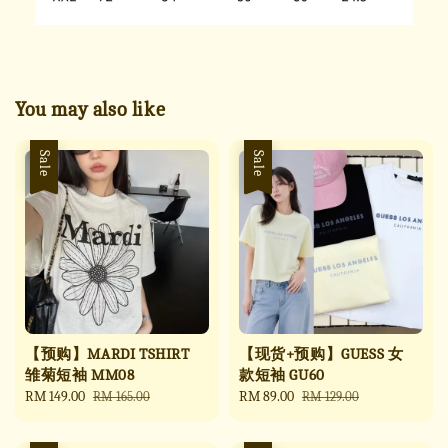
You may also like
Sale
Sale
【预购】MARDI TSHIRT
【现货+预购】GUESS 女
雏菊短袖 MM08
款短袖 GU60
Sale
RM 149.00
Regular
Sale
RM 89.00
Regular
RM 165.00
RM 129.00
price
price
price
price