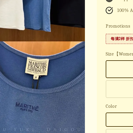
100% A
Promotions
每满2样 折
Size【Wom
Color