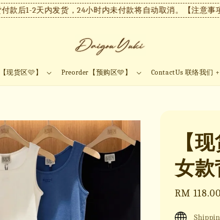
1-2天内发货，24小时内未付款将自动取消。
【注意事项】现货
ock【现货区🩷】
Preorder【预购区🩵】
ContactUs 联络我们 
【现
女款背
Sale
RM 118.0
price
Shippin