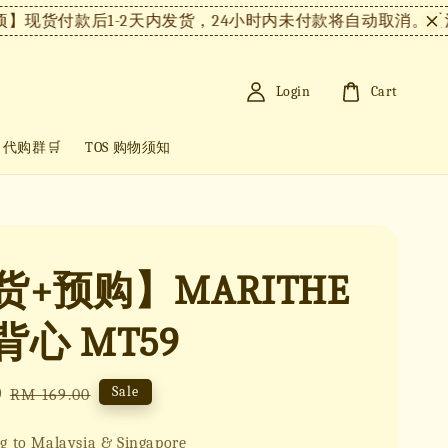
付款后1-2天内发货，24小时内未付款将自动取消。
【注意事
Login
Cart
+ 代购群🛒
TOS 购物须知
货+预购】MARITHE
心 MT59
0
Regular
Sale
RM 169.00
price
g to Malaysia & Singapore