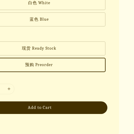
白色 White
蓝色 Blue
现货 Ready Stock
预购 Preorder
Add to Cart