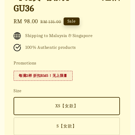
GU36
Sale
RM 98.00
Regular
Sale
RM 135.00
price
price
Shipping to Malaysia & Singapore
100% Authentic products
Promotions
每满2样 折扣RM5！无上限🧧
Size
XS【女款】
S【女款】