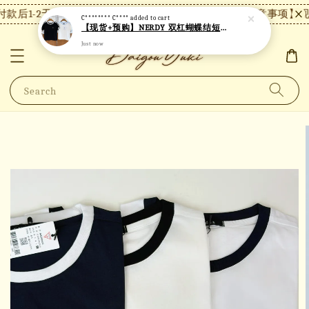
款后1-2天内发货，24小时内未付款将自动取消。
【注意事项】现货
C******** C****
added to cart
【现货+预购】NERDY 双杠蝴蝶结短袖 N10
Just now
Search