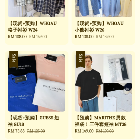
【现货+预购】WHOAU
【现货+预购】WHOAU
格子衬衫 W24
小熊衬衫 W26
Sale
RM 108.00
Regular
Sale
RM 108.00
Regular
RM 159.00
RM 159.00
price
price
price
price
Sale
Sale
【现货+预购】GUESS 短
【预购】MARITHE 男款
袖 GU18
福袋！三件套短袖 MT38
Sale
RM 73.88
Regular
Sale
RM 149.00
Regular
RM 125.00
RM 199.00
price
price
price
price