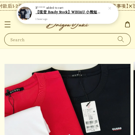
款后1-2天内发货，24小时内未付款将自动取消。
【注意事项】现货
X******
added to cart
【现货 Ready Stock】WHOAU 小熊短袖 W06
1 hour ago
Search