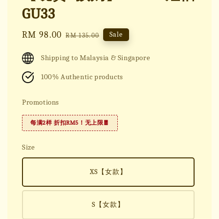
GU33
Sale
RM 98.00
Regular
Sale
RM 135.00
price
price
Shipping to Malaysia & Singapore
100% Authentic products
Promotions
每满2样 折扣RM5！无上限🧧
Size
XS【女款】
S【女款】