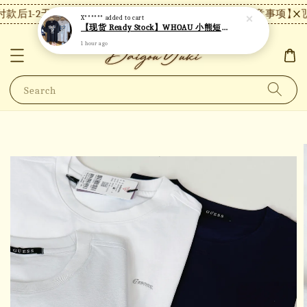
款后1-2天内发货，24小时内未付款将自动取消。
【注意事项】现货
X******
added to cart
【现货 Ready Stock】WHOAU 小熊短袖 W06
1 hour ago
Search