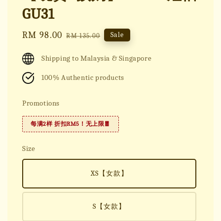
GU31
Sale
RM 98.00
Regular
Sale
RM 135.00
price
price
Shipping to Malaysia & Singapore
100% Authentic products
Promotions
每满2样 折扣RM5！无上限🧧
Size
XS【女款】
S【女款】