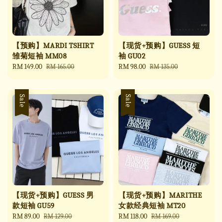
【预购】MARDI TSHIRT
【现货+预购】GUESS 短
雏菊短袖 MM08
袖 GU02
Sale
RM 149.00
Regular
Sale
RM 98.00
Regular
RM 165.00
RM 135.00
price
price
price
price
Sale
Sale
【现货+预购】GUESS 男
【现货+预购】MARITHE
款短袖 GU59
女款经典短袖 MT20
Sale
RM 89.00
Regular
Sale
RM 118.00
Regular
RM 129.00
RM 169.00