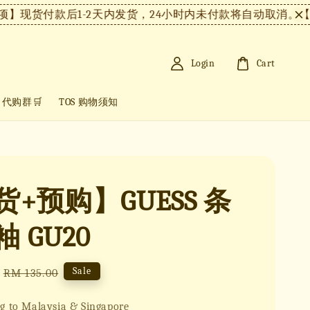
货付款后1-2天内发货，24小时内未付款将自动取消。
【注意
Login
Cart
+ 代购群🛒
TOS 购物须知
+预购】GUESS 条
 GU20
Regular
Sale
RM 135.00
price
g to Malaysia & Singapore