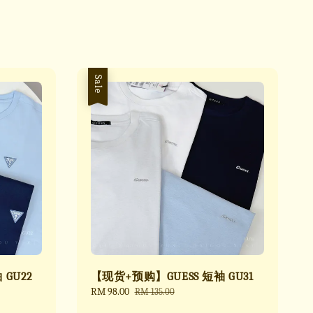
Sale
GU22
【现货+预购】GUESS 短袖 GU31
Sale
RM 98.00
Regular
RM 135.00
price
price