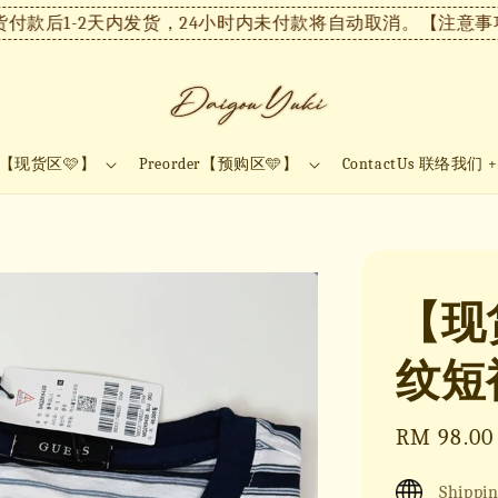
后1-2天内发货，24小时内未付款将自动取消。
【注意事项】现
ock【现货区🩷】
Preorder【预购区🩵】
ContactUs 联络我们 
【现货
纹短袖
Sale
RM 98.00
price
Shippin