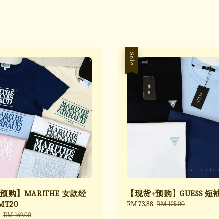
Sale
预购】MARITHE 女款经
【现货+预购】GUESS 短袖 
MT20
Sale
RM 73.88
Regular
RM 125.00
price
price
Regular
RM 169.00