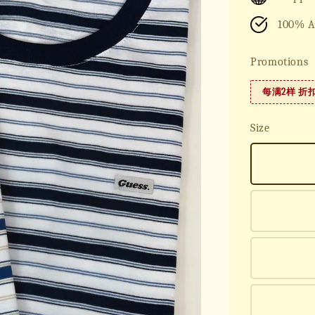
100% A
Promotions
每满2样 折
Size