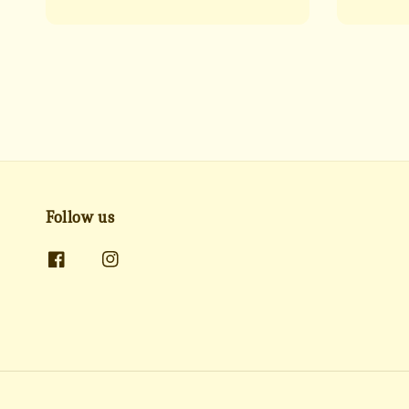
price
price
price
Follow us