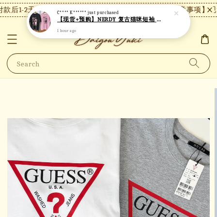
后1-2天内发货，24小时内未付款将自动取消。
【注意事项】现货
C**** K******
just purchased
【现货+预购】NERDY 复古猫咪短袖 N18
1 hour ago
Search