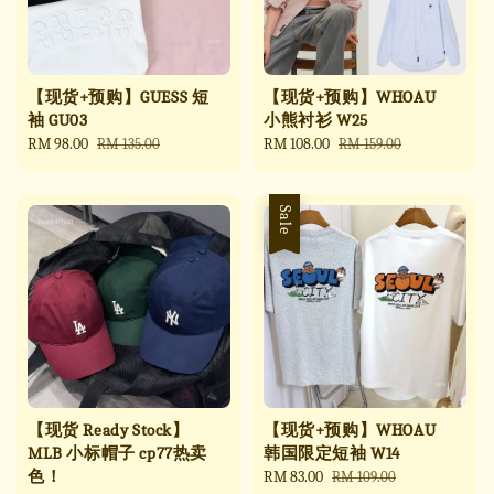
【现货+预购】GUESS 短
【现货+预购】WHOAU
袖 GU03
小熊衬衫 W25
Sale
RM 98.00
Regular
Sale
RM 108.00
Regular
RM 135.00
RM 159.00
price
price
price
price
Sale
【现货 Ready Stock】
【现货+预购】WHOAU
MLB 小标帽子 cp77热卖
韩国限定短袖 W14
色！
Sale
RM 83.00
Regular
RM 109.00