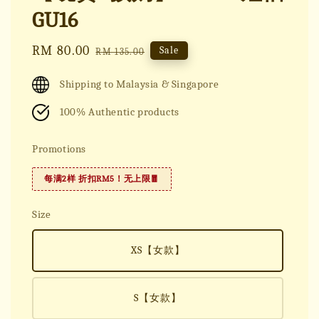
GU16
Sale
RM 80.00
Regular
Sale
RM 135.00
price
price
Shipping to Malaysia & Singapore
100% Authentic products
Promotions
每满2样 折扣RM5！无上限🧧
Size
XS【女款】
S【女款】