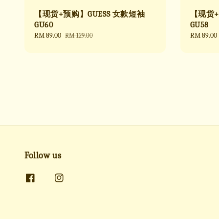
【现货+预购】GUESS 女款短袖
【现货+
GU60
GU58
Sale
RM 89.00
Regular
Sale
RM 89.00
RM 129.00
price
price
price
Follow us