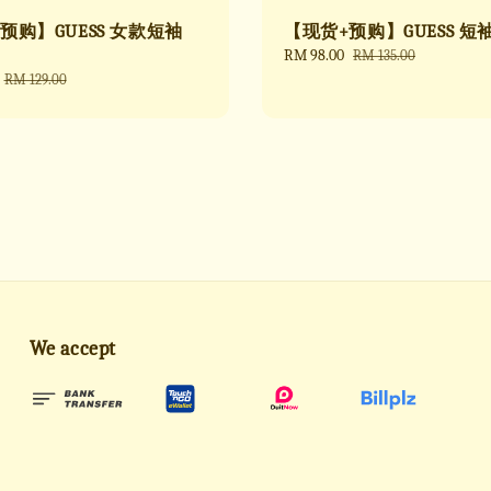
预购】GUESS 女款短袖
【现货+预购】GUESS 短袖 
Sale
RM 98.00
Regular
RM 135.00
price
price
Regular
RM 129.00
price
We accept