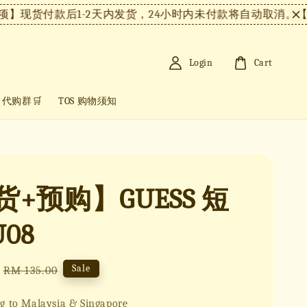
货付款后1-2天内发货，24小时内未付款将自动取消。
【注意
Login
Cart
+ 代购群🛒
TOS 购物须知
+预购】GUESS 短
U08
Regular
Sale
RM 135.00
price
g to Malaysia & Singapore