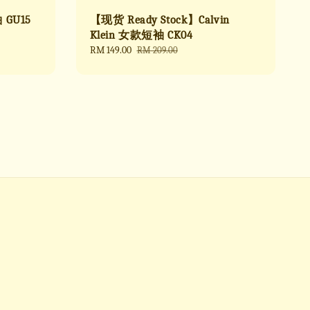
GU15
【现货 Ready Stock】Calvin
Klein 女款短袖 CK04
Sale
RM 149.00
Regular
RM 209.00
price
price