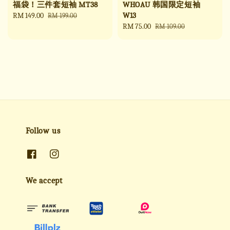
福袋！三件套短袖 MT38
WHOAU 韩国限定短袖
W13
Sale
RM 149.00
Regular
RM 199.00
price
price
Sale
RM 75.00
Regular
RM 109.00
price
price
Follow us
We accept