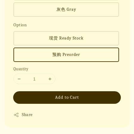
灰色 Gray
Option
现货 Ready Stock
预购 Preorder
Quantity
Add to Cart
Share