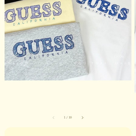
1
/
10