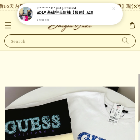
1-2天内发货，24小时内未付款将自动取消。
【注意事项】现货付款
C******** L**
just purchased
ADLV 基础字母短袖【预购】A20
1 hour ago
Search