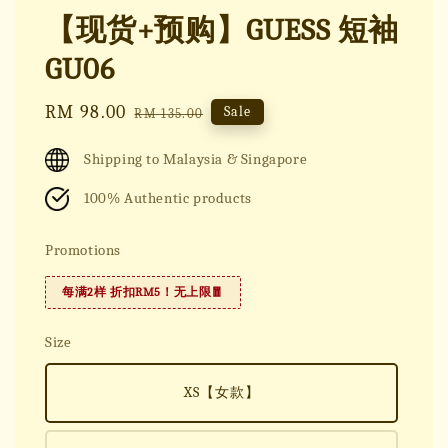
【现货+预购】GUESS 短袖
GU06
Sale
RM 98.00
Regular
Sale
RM 135.00
price
price
Shipping to Malaysia & Singapore
100% Authentic products
Promotions
每满2样 折扣RM5！无上限🧧
Size
XS【女款】