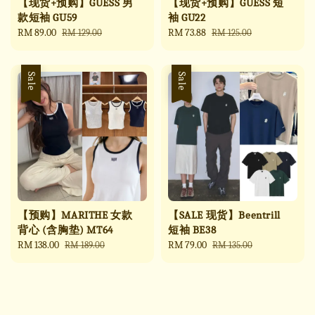
【现货+预购】GUESS 男
【现货+预购】GUESS 短
款短袖 GU59
袖 GU22
Sale
RM 89.00
Regular
Sale
RM 73.88
Regular
RM 129.00
RM 125.00
price
price
price
price
Sale
Sale
【预购】MARITHE 女款
【SALE 现货】Beentrill
背心 (含胸垫) MT64
短袖 BE38
Sale
RM 138.00
Regular
Sale
RM 79.00
Regular
RM 189.00
RM 135.00
price
price
price
price