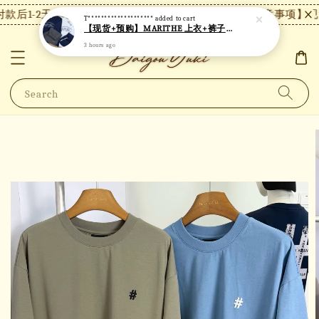
款后1-2天内发货，24小时内未付款将自动取消。
【注意事项】现货
T********************
added to cart
【现货+预购】MARITHE 上衣+裤子套装 MT82
3 hours ago
Search