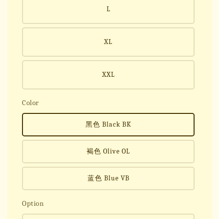
L
XL
XXL
Color
黑色 Black BK
褐色 Olive OL
蓝色 Blue VB
Option