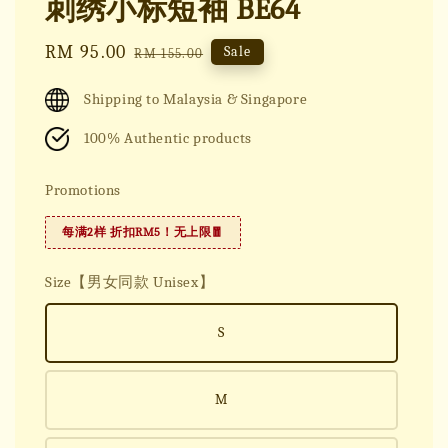
刺绣小标短袖 BE64
Sale
RM 95.00
Regular
Sale
RM 155.00
price
price
Shipping to Malaysia & Singapore
100% Authentic products
Promotions
每满2样 折扣RM5！无上限🧧
Size【男女同款 Unisex】
S
M