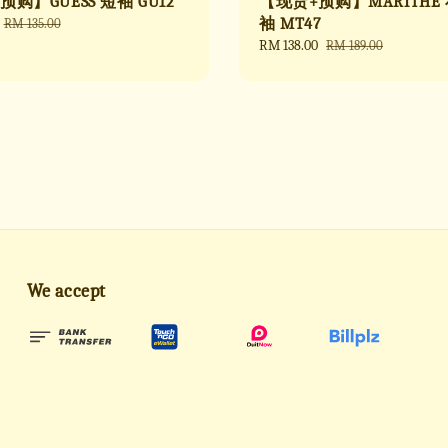
购】GUESS 短袖 GU12
【现货+预购】MARITHE
Regular
袖 MT47
RM 135.00
price
Sale
RM 138.00
Regular
RM 189.00
price
price
We accept