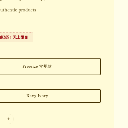
uthentic products
扣RM5！无上限🧧
Freesize 常规款
Navy Ivory