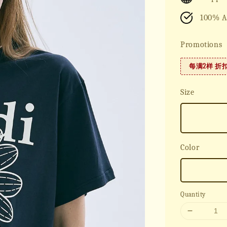
100% A
Promotions
每满2样 折
Size
Color
Quantity