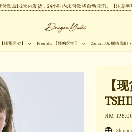
款后1-2天内发货，24小时内未付款将自动取消。
【注意事项】
ock【现货区🩷】
Preorder【预购区🩵】
ContactUs 联络我们 
【现货
TSH
Sale
RM 128.0
price
Shippin