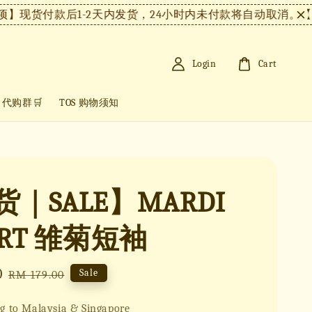
现货付款后1-2天内发货，24小时内未付款将自动取消。
【注
Login
Cart
+ 代购群🛒
TOS 购物须知
｜SALE】MARDI
IRT 雏菊短袖
0
Regular
Sale
RM 179.00
price
g to Malaysia & Singapore