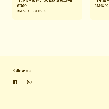
【现货+预购】GUESS 女款短袖
【现货+预
GU60
Sale
RM 98.00
price
Sale
RM 89.00
Regular
RM 129.00
price
price
Follow us