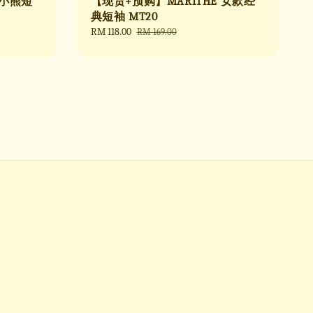
 小熊短
【现货+预购】MARITHE 女款经
典短袖 MT20
Sale
RM 118.00
Regular
RM 169.00
price
price