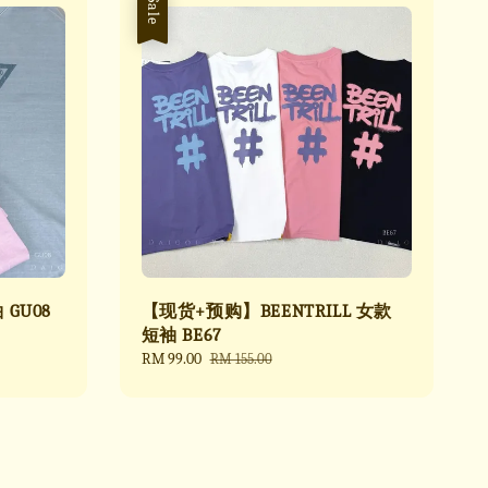
Sale
GU08
【现货+预购】BEENTRILL 女款
短袖 BE67
Sale
RM 99.00
Regular
RM 155.00
price
price