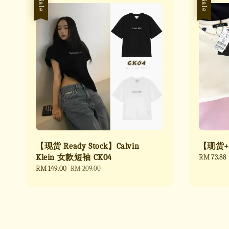
Sale
Sale
【现货 Ready Stock】Calvin
【现货+预
Klein 女款短袖 CK04
Sale
RM 73.88
price
Sale
RM 149.00
Regular
RM 209.00
price
price