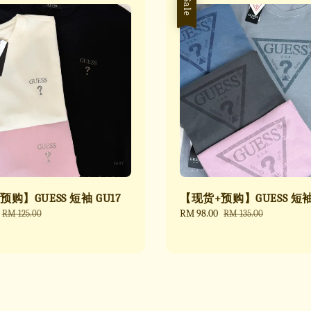
Sale
购】GUESS 短袖 GU17
【现货+预购】GUESS 短袖 
Regular
Sale
RM 98.00
Regular
RM 125.00
RM 135.00
price
price
price