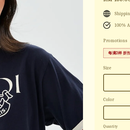
price
Shippin
100% A
Promotions
每满2样 折
Size
Color
Quantity