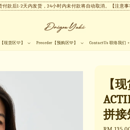
后1-2天内发货，24小时内未付款将自动取消。
【注意事项】
ock【现货区🩷】
Preorder【预购区🩵】
ContactUs 联络我们 
【现货
ACTI
拼接
Sale
RM 135.0