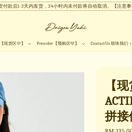
款后1-2天内发货，24小时内未付款将自动取消。
【注意事项】
ock【现货区🩷】
Preorder【预购区🩵】
ContactUs 联络我们 
【现货
ACTI
拼接
Sale
RM 135.0