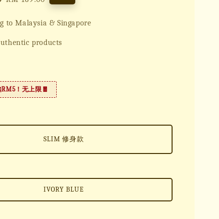
price
g to Malaysia & Singapore
uthentic products
扣RM5！无上限🧧
SLIM 修身款
IVORY BLUE