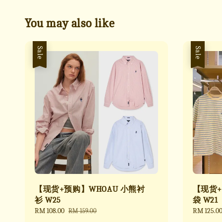
You may also like
Sale
Sale
【现货+预购】WHOAU 小熊衬
【现货+
衫 W25
袋 W21
Sale
RM 108.00
Regular
Sale
RM 125.0
RM 159.00
price
price
price