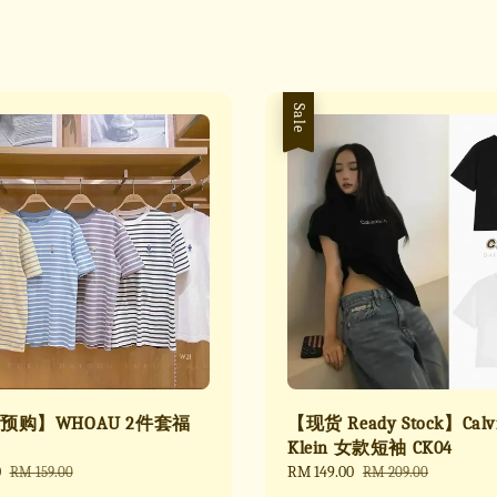
Sale
预购】WHOAU 2件套福
【现货 Ready Stock】Calv
Klein 女款短袖 CK04
0
Regular
Sale
RM 149.00
Regular
RM 159.00
RM 209.00
price
price
price