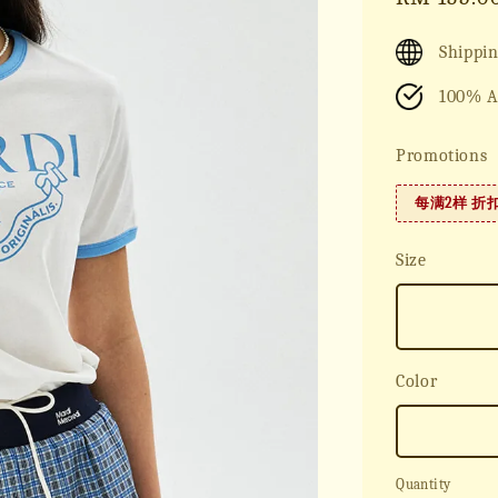
price
Shippin
100% A
Promotions
每满2样 折
Size
Color
Quantity