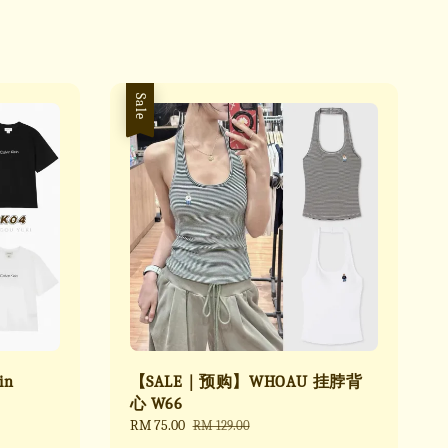
Sale
in
【SALE｜预购】WHOAU 挂脖背
心 W66
Sale
RM 75.00
Regular
RM 129.00
price
price