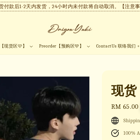
款后1-2天内发货，24小时内未付款将自动取消。
【注意事项
ock【现货区🩷】
Preorder【预购区🩵】
ContactUs 联络我们 
现货 
Regular
RM 65.00
price
Shippin
100% A