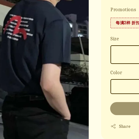
Promotions
每满2样 折
Size
Color
Share