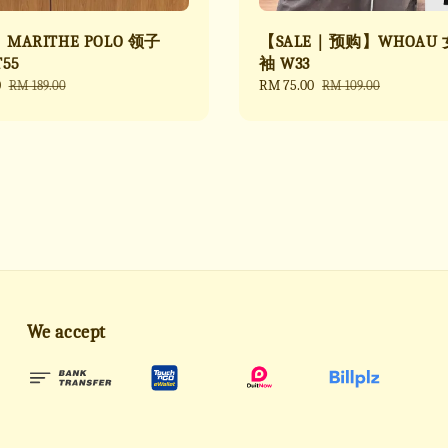
ARITHE POLO 领子
【SALE｜预购】WHOAU
55
袖 W33
0
Regular
Sale
RM 75.00
Regular
RM 189.00
RM 109.00
price
price
price
We accept