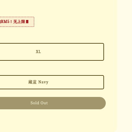
扣RM5！无上限🧧
XL
藏蓝 Navy
Sold Out