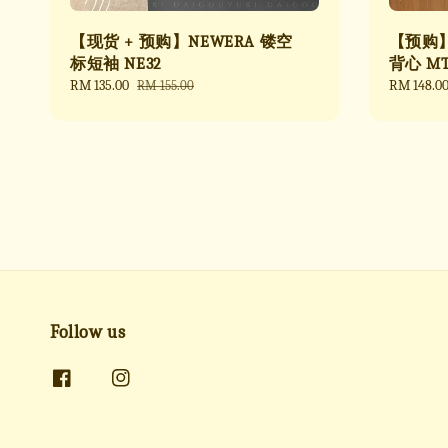
【现货 + 预购】NEWERA 镂空
【预购】M
标短袖 NE32
背心 MT
Sale
RM 135.00
Regular
Sale
RM 148.0
RM 155.00
price
price
price
Follow us