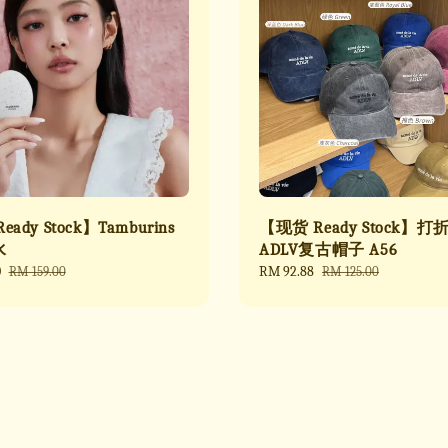
ady Stock】Tamburins
【现货 Ready Stock】打
水
ADLV复古帽子 A56
0
Regular
Sale
RM 92.88
Regular
RM 159.00
RM 125.00
price
price
price