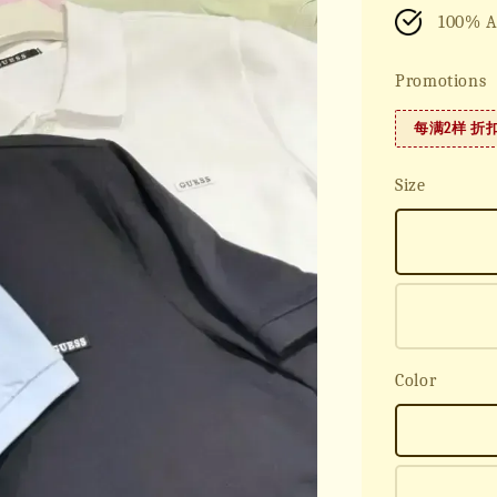
100% A
Promotions
每满2样 折
Size
Color