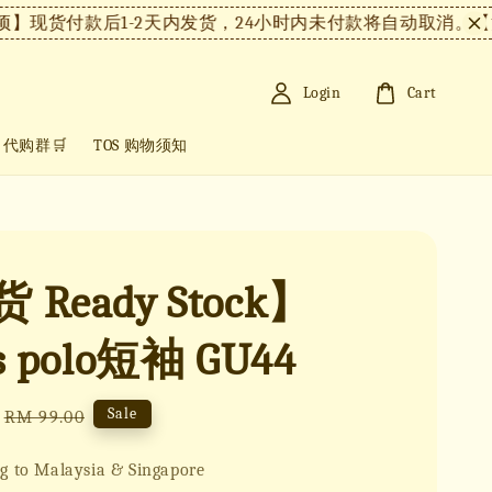
现货付款后1-2天内发货，24小时内未付款将自动取消。
【注意
Login
Cart
+ 代购群🛒
TOS 购物须知
 Ready Stock】
s polo短袖 GU44
Regular
Sale
RM 99.00
price
g to Malaysia & Singapore