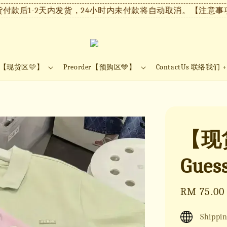
后1-2天内发货，24小时内未付款将自动取消。
【注意事项】
ock【现货区🩷】
Preorder【预购区🩵】
ContactUs 联络我们 
【现货
Gues
Sale
RM 75.00
price
Shippin