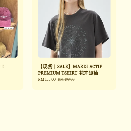
折！
【现货｜SALE】MARDI ACTIF
PREMIUM TSHIRT 花卉短袖
Sale
RM 155.00
Regular
RM 199.00
price
price