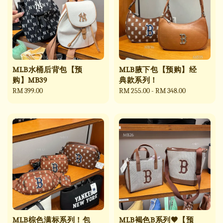
MLB水桶后背包【预
MLB腋下包【预购】经
购】MB39
典款系列！
Regular
RM 399.00
Regular
RM 255.00
-
RM 348.00
price
price
MLB棕色满标系列！包
MLB褐色B系列🤎【预