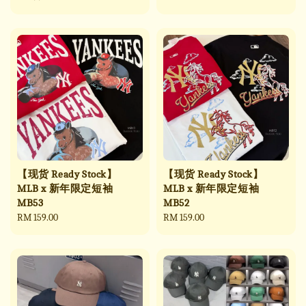
price
price
【现货 Ready Stock】
【现货 Ready Stock】
MLB x 新年限定短袖
MLB x 新年限定短袖
MB53
MB52
Regular
RM 159.00
Regular
RM 159.00
price
price