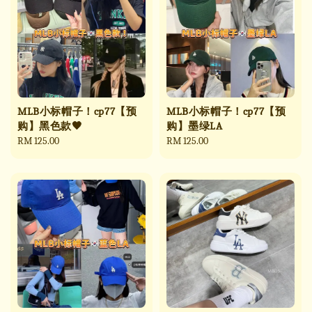
MLB小标帽子！cp77【预
MLB小标帽子！cp77【预
购】黑色款🖤
购】墨绿LA
Regular
RM 125.00
Regular
RM 125.00
price
price