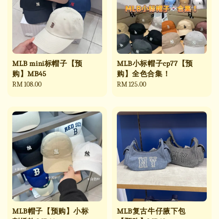
MLB mini标帽子【预
MLB小标帽子cp77【预
购】MB45
购】全色合集！
Regular
RM 108.00
Regular
RM 125.00
price
price
MLB帽子【预购】小标
MLB复古牛仔腋下包