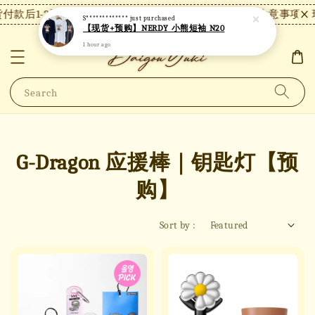
付款后1-2天内发货，24小时内未付款将自动取消。
【注意事项】现
S*************
just purchased
【现货+预购】NERDY 小熊短袖 N20
1 hour ago
Search
G-Dragon 应援棒｜钥匙灯【预
购】
Sort by :