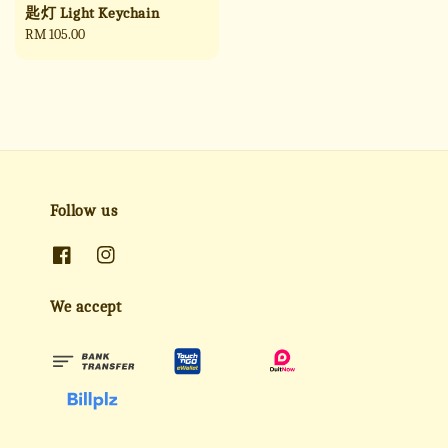
匙灯 Light Keychain
Regular
RM 105.00
price
Follow us
We accept