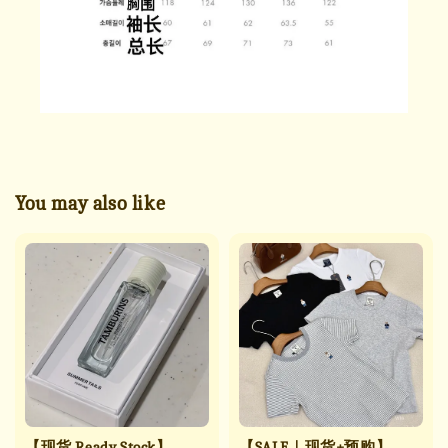
You may also like
【现货 Ready Stock】
【SALE｜现货+预购】