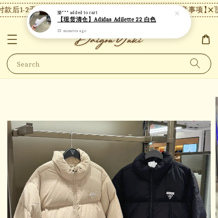
款后1-2天内发货，24小时内未付款将自动取消。
【注意事项】现货
樂***
added to cart
【现货清仓】Adidas Adilette 22 白色
33 minutes ago
Search