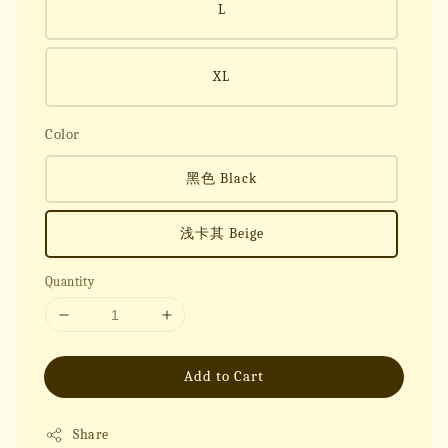
L
XL
Color
黑色 Black
浅卡其 Beige
Quantity
Add to Cart
Share