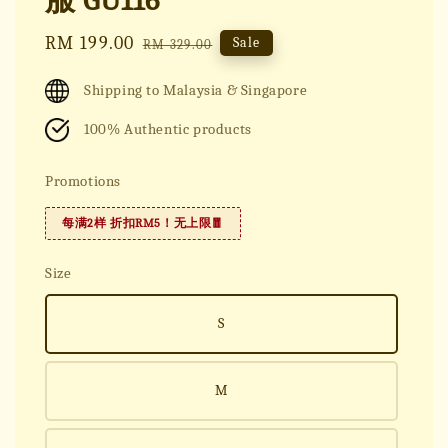
服 GU116
Sale
RM 199.00
Regular
Sale
RM 329.00
price
price
Shipping to Malaysia & Singapore
100% Authentic products
Promotions
每满2样 折扣RM5！无上限🧧
Size
S
M