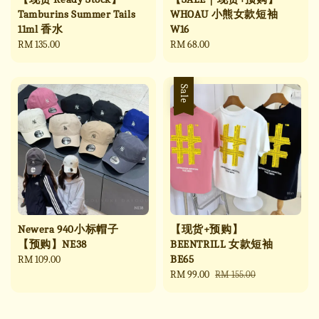
Tamburins Summer Tails
WHOAU 小熊女款短袖
11ml 香水
W16
Regular
RM 135.00
Regular
RM 68.00
price
price
Sale
Newera 940小标帽子
【现货+预购】
【预购】NE38
BEENTRILL 女款短袖
BE65
Regular
RM 109.00
price
Sale
RM 99.00
Regular
RM 155.00
price
price