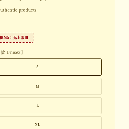
uthentic products
扣RM5！无上限🧧
款 Unisex】
S
M
L
XL