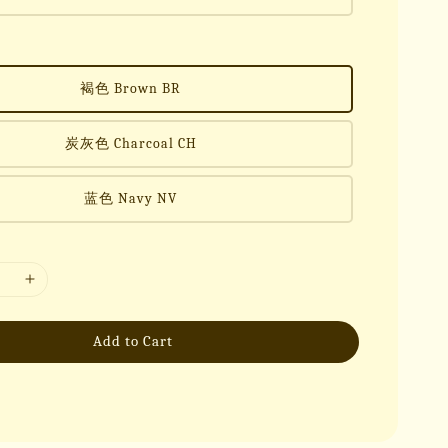
褐色 Brown BR
炭灰色 Charcoal CH
蓝色 Navy NV
Add to Cart