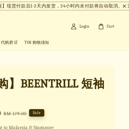
付款后1-2天内发货，24小时内未付款将自动取消。
【注意事
Login
Cart
+ 代购群🛒
TOS 购物须知
】BEENTRILL 短袖
0
Regular
Sale
RM 179.00
price
g to Malaysia & Singapore