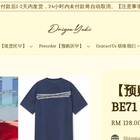
1-2天内发货，24小时内未付款将自动取消。
【注意事项】现货
ock【现货区🩷】
Preorder【预购区🩵】
ContactUs 联络我们 
【预购
BE71
Sale
RM 128.0
price
Shippin