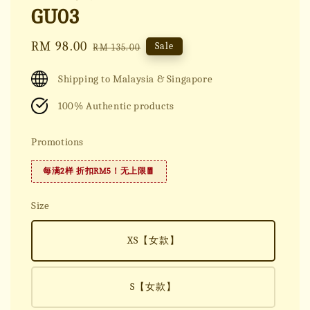
GU03
Sale
RM 98.00
Regular
Sale
RM 135.00
price
price
Shipping to Malaysia & Singapore
100% Authentic products
Promotions
每满2样 折扣RM5！无上限🧧
Size
XS【女款】
S【女款】