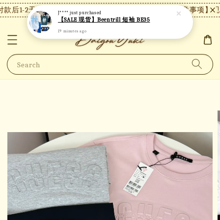
款后1-2天内发货，24小时内未付款将自动取消。
【注意事项】现货
J****
just purchased
【SALE 现货】Beentrill 短袖 BE35
19 minutes ago
Search