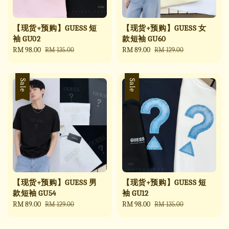
【现货+预购】GUESS 短
【现货+预购】GUESS 女
袖 GU02
款短袖 GU60
Sale
RM 98.00
Regular
Sale
RM 89.00
Regular
RM 135.00
RM 129.00
price
price
price
price
Sale
Sale
【现货+预购】GUESS 男
【现货+预购】GUESS 短
款短袖 GU54
袖 GU12
Sale
RM 89.00
Regular
Sale
RM 98.00
Regular
RM 129.00
RM 135.00
price
price
price
price