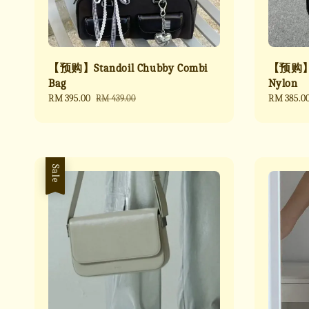
【预购】Standoil Chubby Combi
【预购】St
Bag
Nylon
Sale
RM 395.00
Regular
Sale
RM 385.0
RM 439.00
price
price
price
Sale