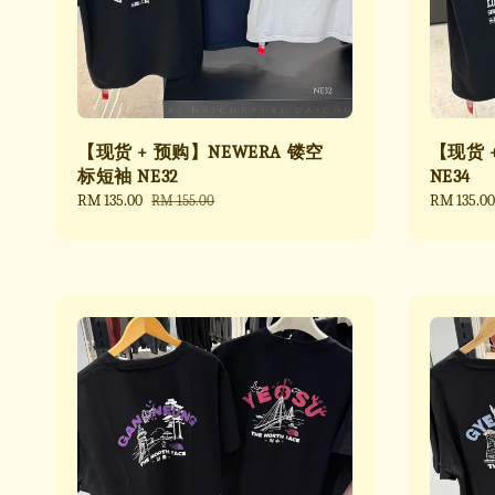
【现货 + 预购】NEWERA 镂空
【现货 
标短袖 NE32
NE34
Sale
RM 135.00
Regular
Sale
RM 135.00
RM 155.00
price
price
price