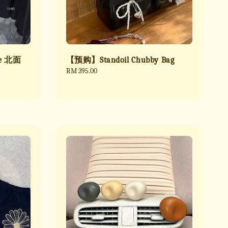
e 北面
【预购】Standoil Chubby Bag
Regular
RM 395.00
price