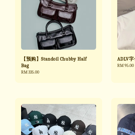
【预购】Standoil Chubby Half
ADLV
Bag
Regular
RM 95.00
price
Regular
RM 335.00
price