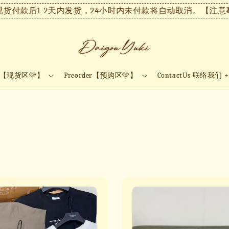
后1-2天内发货，24小时内未付款将自动取消。
【注意事项】现
ock【现货区🩷】
Preorder【预购区🩵】
ContactUs 联络我们 