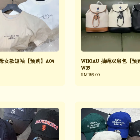
字母女款短袖【预购】A04
WHOAU 抽绳双肩包【预
W39
Regular
RM 159.00
price