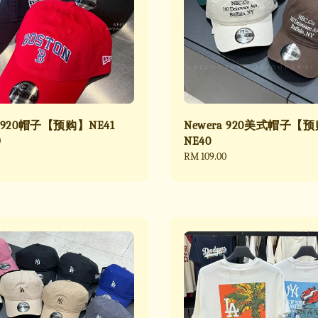
a 920帽子【预购】NE41
Newera 920美式帽子【
0
NE40
Regular
RM 109.00
price