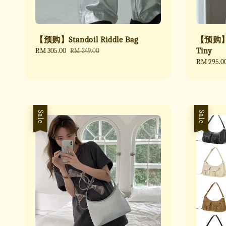
【预购】Standoil Riddle Bag
【预购】St
Sale
RM 305.00
Regular
Tiny
RM 349.00
price
price
Regular
RM 295.0
price
Sale
Sale