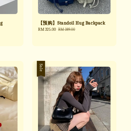
g
【预购】Standoil Hug Backpack
Sale
RM 325.00
Regular
RM 389.00
price
price
Sale