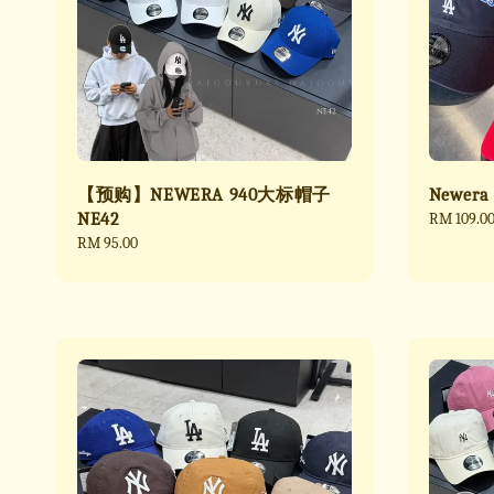
【预购】NEWERA 940大标帽子
Newer
NE42
Regular
RM 109.0
price
Regular
RM 95.00
price