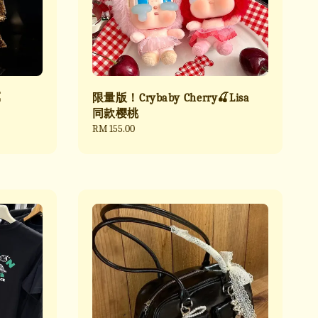

限量版！Crybaby Cherry🍒Lisa
同款樱桃
Regular
RM 155.00
price