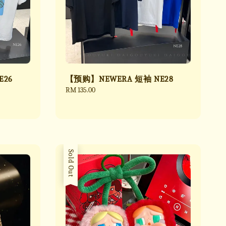
E26
【预购】NEWERA 短袖 NE28
Regular
RM 135.00
price
Sold Out