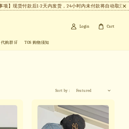
货付款后1-2天内发货，24小时内未付款将自动取消。
【注意
Login
Cart
+ 代购群🛒
TOS 购物须知
Sort by :