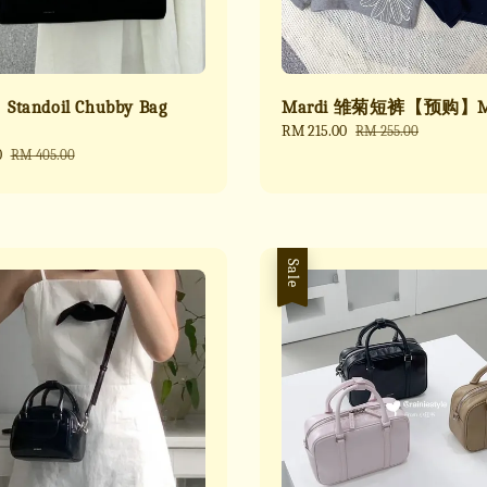
andoil Chubby Bag
Mardi 雏菊短裤【预购】M
Sale
RM 215.00
Regular
RM 255.00
price
price
0
Regular
RM 405.00
price
Sale