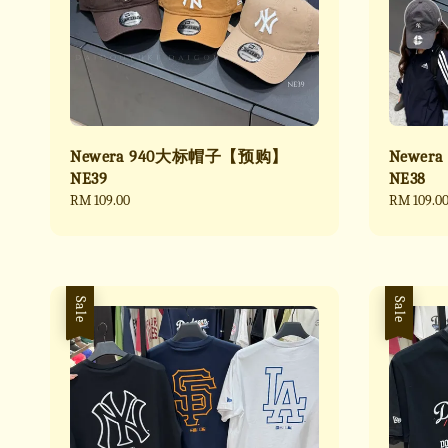
Newera 940大标帽子【预购】
Newe
NE39
NE38
Regular
RM 109.00
Regular
RM 109.0
price
price
Sale
Sale