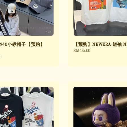
ra 940小标帽子【预购】
【预购】NEWERA 短袖 N
Regular
RM 135.00
price
0