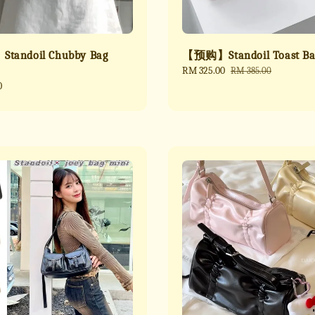
andoil Chubby Bag
【预购】Standoil Toast Ba
Sale
RM 325.00
Regular
RM 385.00
price
price
0