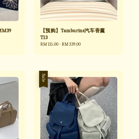
M39
【预购】Tamburins汽车香薰
T13
Regular
RM 115.00
-
RM 239.00
price
Sale